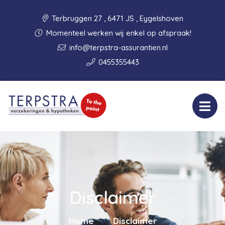
Terbruggen 27 , 6471 JS , Eygelshoven
Momenteel werken wij enkel op afspraak!
info@terpstra-assurantien.nl
0455355443
Disclaimer
Home
Disclaimer