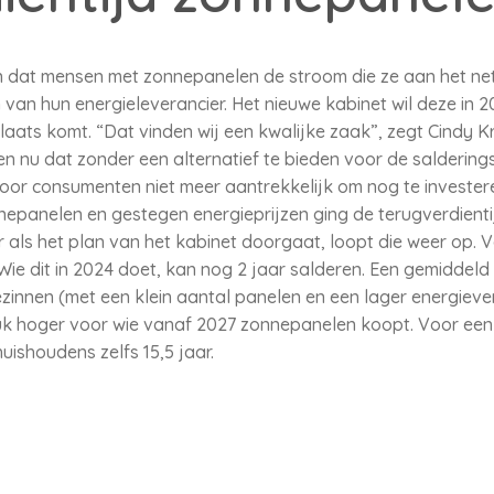
in dat mensen met zonnepanelen de stroom die ze aan het ne
van hun energieleverancier. Het nieuwe kabinet wil deze in 2
plaats komt. “Dat vinden wij een kwalijke zaak”, zegt Cindy K
ien nu dat zonder een alternatief te bieden voor de saldering
voor consumenten niet meer aantrekkelijk om nog te invester
nepanelen en gestegen energieprijzen ging de terugverdient
als het plan van het kabinet doorgaat, loopt die weer op. V
e dit in 2024 doet, kan nog 2 jaar salderen. Een gemiddeld
ezinnen (met een klein aantal panelen en een lager energiever
tuk hoger voor wie vanaf 2027 zonnepanelen koopt. Voor ee
huishoudens zelfs 15,5 jaar.