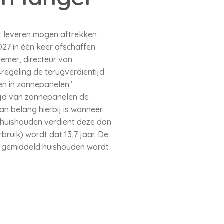
t leveren mogen aftrekken
027 in één keer afschaffen
remer, directeur van
sregeling de terugverdientijd
en in zonnepanelen.’
ijd van zonnepanelen de
an belang hierbij is wanneer
 huishouden verdient deze dan
bruik) wordt dat 13,7 jaar. De
n gemiddeld huishouden wordt