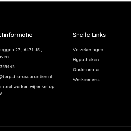
tinformatie
Snelle Links
uggen 27 , 6471 JS ,
Verzekeringen
oven
Hypotheken
355443
Ondernemer
@terpstra-assurantien.nl
Werknemers
teel werken wij enkel op
!