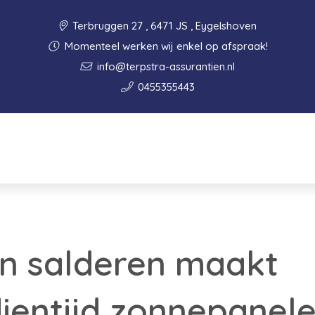
Terbruggen 27 , 6471 JS , Eygelshoven
Momenteel werken wij enkel op afspraak!
info@terpstra-assurantien.nl
0455355443
n salderen maakt
ientijd zonnepanele