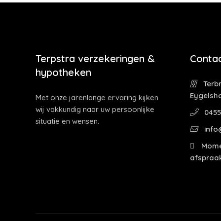
Terpstra verzekeringen &
Contac
hypotheken
Terbr
Eygelsh
Met onze jarenlange ervaring kijken
wij vakkundig naar uw persoonlijke
0455
situatie en wensen.
info
Momen
afspraak