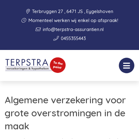
Terbruggen 27 , 6471 JS , Eygelshoven
Momenteel werken wij enkel op afspraak!
info@terpstra-assurantien.nl
0455355443
Algemene verzekering voor
grote overstromingen in de
maak