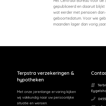
Het Centraal Bureau voor de 
gepubliceerd en daaruit blijkt
wat eerder met pensioen dan
geboortedatum. Voor wie gebore
maanden lager dan vorig jaar.
Terpstra verzekeringen &
Contac
hypotheken
Terbr
Eygelsh
Met onze jarenlange ervaring kijken
wij vakkundig naar uw persoonlijke
0455
situatie en wensen.