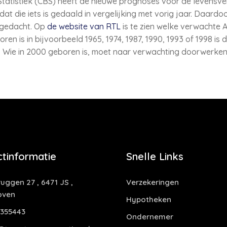
Statistiek (CBS) heeft de nieuwe prognoses voor de levensve
 dat die iets is gedaald in vergelijking met vorig jaar. Daar
 gedacht. Op
de website van RTL
is te zien welke verwachte A
n is in bijvoorbeeld 1965, 1974, 1987, 1990, 1993 of 1998 is
 Wie in 2000 geboren is, moet naar verwachting doorwerken t
tinformatie
Snelle Links
uggen 27 , 6471 JS ,
Verzekeringen
oven
Hypotheken
355443
Ondernemer