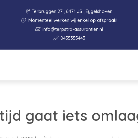
Terbruggen 27 , 6471 JS , Eygelshoven
Momenteel werken wij enkel op afspraak!
info@terpstra-assurantien.nl
0455355443
ijd gaat iets omlaa