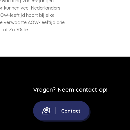
rwachting van 65-jarigen
door kunnen veel Nederlanders
OW-leeftijd hoort bij elke
 de verwachte AOW-leeftijd drie
ot z'n 70ste.
Vragen? Neem contact op!
Contact