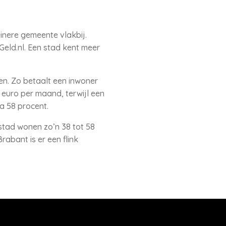
inere gemeente vlakbij.
Geld.nl. Een stad kent meer
en. Zo betaalt een inwoner
euro per maand, terwijl een
na 58 procent.
 stad wonen zo’n 38 tot 58
abant is er een flink