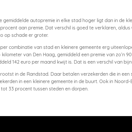
e gemiddelde autopremie in elke stad hoger ligt dan in de kle
procent aan premie. Dat verschil is goed te verklaren, aldus 
co op schade er groter.
n per combinatie van stad en kleinere gemeente erg uiteenlop
 kilometer van Den Haag, gemiddeld een premie van zo’n 90 
eld 142 euro per maand kwijt is. Dat is een verschil van bij
 grootst in de Randstad. Daar betalen verzekerden die in een
kerden in een kleinere gemeente in de buurt. Ook in Noord-Br
 tot 33 procent tussen steden en dorpen.