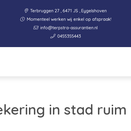
Terbruggen 27 , 6471 JS , Eygelshoven
Momenteel werken wij enkel op afspraak!
info@terpstra-assurantien.nl
0455355443
kering in stad ruim 