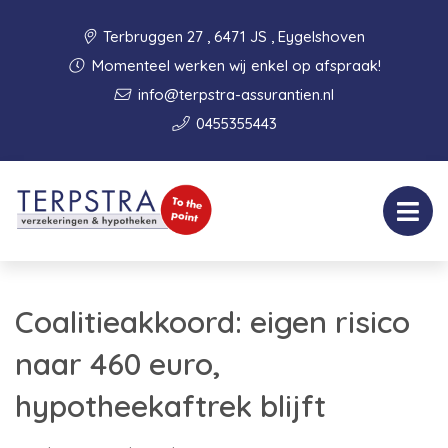
Terbruggen 27 , 6471 JS , Eygelshoven
Momenteel werken wij enkel op afspraak!
info@terpstra-assurantien.nl
0455355443
Coalitieakkoord: eigen risico
naar 460 euro,
hypotheekaftrek blijft