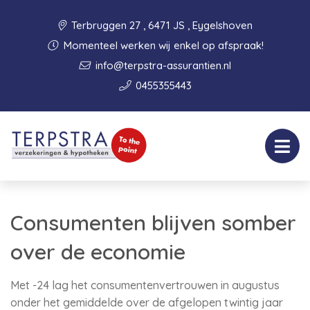
Terbruggen 27 , 6471 JS , Eygelshoven
Momenteel werken wij enkel op afspraak!
info@terpstra-assurantien.nl
0455355443
Consumenten blijven somber
over de economie
Met -24 lag het consumentenvertrouwen in augustus
onder het gemiddelde over de afgelopen twintig jaar