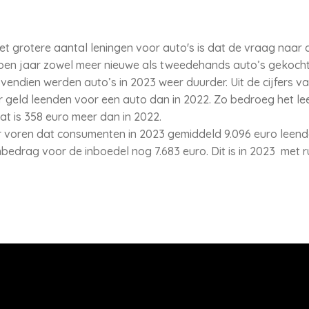
et grotere aantal leningen voor auto's is dat de vraag naar 
pen jaar zowel meer nieuwe als tweedehands auto’s gekocht
ovendien werden auto’s in 2023 weer duurder. Uit de cijfers va
r geld leenden voor een auto dan in 2022. Zo bedroeg het le
at is 358 euro meer dan in 2022.
ar voren dat consumenten in 2023 gemiddeld 9.096 euro leend
edrag voor de inboedel nog 7.683 euro. Dit is in 2023 met r