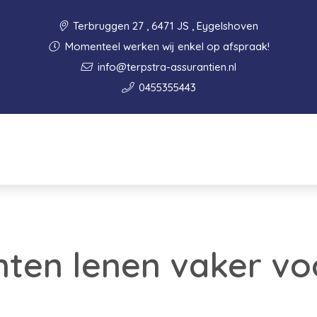
Terbruggen 27 , 6471 JS , Eygelshoven
Momenteel werken wij enkel op afspraak!
info@terpstra-assurantien.nl
0455355443
ten lenen vaker vo