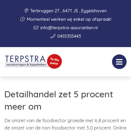
Terbruggen 27 , 6471 JS , Eygelshoven
Momenteel werken wij enkel op afspraak!
info@terpstra-assurantien.nl
0455355443
Detailhandel zet 5 procent
meer om
De omzet van de foodsector groeide met 6,8 procent en
de omzet van de non-foodsector met 3,0 procent. Online