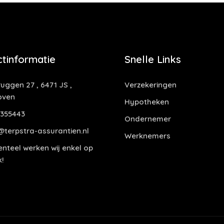
tinformatie
Snelle Links
uggen 27 , 6471 JS ,
Verzekeringen
oven
Hypotheken
355443
Ondernemer
@terpstra-assurantien.nl
Werknemers
teel werken wij enkel op
!