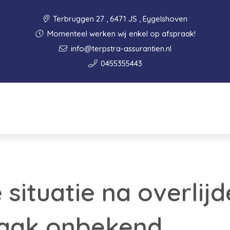
Terbruggen 27 , 6471 JS , Eygelshoven
Momenteel werken wij enkel op afspraak!
info@terpstra-assurantien.nl
0455355443
 situatie na overlij
vaak onbekend