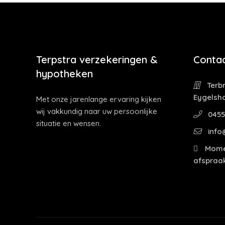
Terpstra verzekeringen &
Contac
hypotheken
Terbr
Eygelsh
Met onze jarenlange ervaring kijken
wij vakkundig naar uw persoonlijke
0455
situatie en wensen.
info
Momen
afspraak