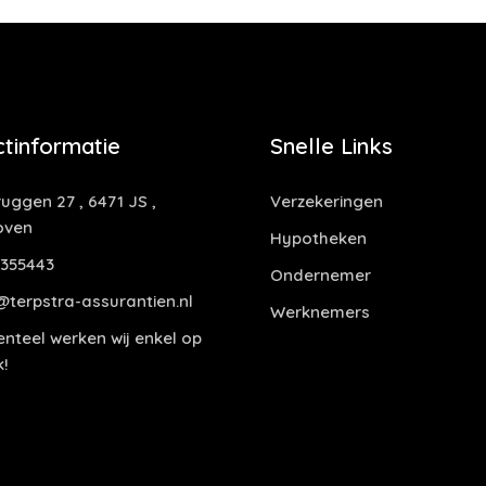
tinformatie
Snelle Links
uggen 27 , 6471 JS ,
Verzekeringen
oven
Hypotheken
355443
Ondernemer
@terpstra-assurantien.nl
Werknemers
teel werken wij enkel op
!