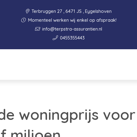
Terbruggen 27 , 6471 JS , Eygelshoven
Momenteel werken wij enkel op afspraak!
info@terpstra-assurantien.nl
0455355443
e woningprijs voor 
f miljoen