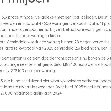
 3,9 procent hoger vergeleken met een jaar geleden. De stij
 werden er in totaal 47.600 woningen verkocht. Dat is 11 pro
or minder overspannen is, blijven betaalbare woningen sc
nde beschikbare woningen kiezen.
ort. Gemiddeld wordt een woning binnen 28 dagen verkocht. 
het laatste kwartaal van 2025 gemiddeld 2,8 biedingen, een j
 gemeenten is de gemiddelde transactieprijs nu boven de 5 t
 duurste gemeente, met gemiddeld 1.188.100 euro per verkoch
prijs: 272.100 euro per woning.
25 zijn bijna zesduizend nieuwbouwwoningen verkocht, ongev
et laagste niveau in twee jaar. Over heel 2025 bleef het aan
27.000 nagenoeg gelijk aan 2024.