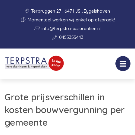
Terbruggen 27 , 6471 JS , Eygelshoven
Momenteel werken wij enkel op afspraak!
info@terpstra-assurantien.nl
0455355443
Grote prijsverschillen in
kosten bouwvergunning per
gemeente