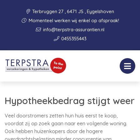
Terbruggen 27 , 6471 JS , Eygelshoven
Momenteel werken wij enkel op afspraak!
info@terpstra-assurantien.nl
0455355443
Hypotheekbedrag stijgt weer
Veel doorstromers zetten hun huis eerst te koop,
voordat zij op zoek gaan naar een volgende woning.
Ook hebben huizenkopers door de hogere
overdrachtsbelasting minder concurrentie van