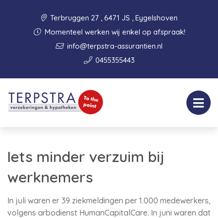
Terbruggen 27 , 6471 JS , Eygelshoven
Momenteel werken wij enkel op afspraak!
info@terpstra-assurantien.nl
0455355443
Iets minder verzuim bij
werknemers
In juli waren er 39 ziekmeldingen per 1.000 medewerkers,
volgens arbodienst HumanCapitalCare. In juni waren dat