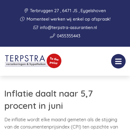
Terbruggen 27 , 6471 JS , Eygelshoven
Momenteel werken wij enkel op afspraak!
info@terpstra-assurantien.nl
0455355443
Inflatie daalt naar 5,7
procent in juni
De inflatie wordt elke maand gemeten als de stijging
van de consumentenprijsindex (CPI) ten opzichte van