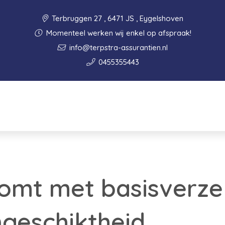
Terbruggen 27 , 6471 JS , Eygelshoven
Momenteel werken wij enkel op afspraak!
info@terpstra-assurantien.nl
0455355443
omt met basisverze
geschiktheid