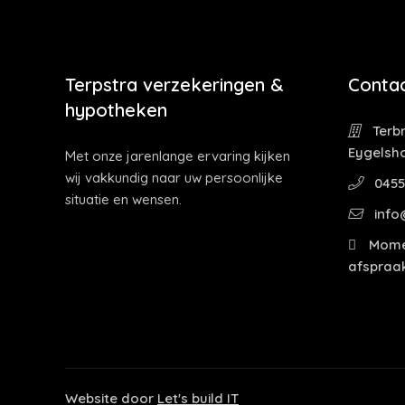
Terpstra verzekeringen &
Contac
hypotheken
Terbr
Eygelsh
Met onze jarenlange ervaring kijken
wij vakkundig naar uw persoonlijke
0455
situatie en wensen.
info
Momen
afspraak
Website door
Let's build IT