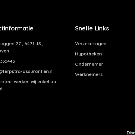
tinformatie
Snelle Links
uggen 27 , 6471 JS ,
Verzekeringen
oven
Hypotheken
355443
Ondernemer
@terpstra-assurantien.nl
Werknemers
teel werken wij enkel op
!
Dis