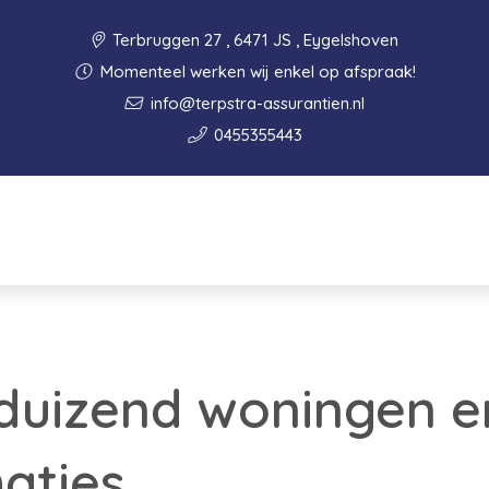
Terbruggen 27 , 6471 JS , Eygelshoven
Momenteel werken wij enkel op afspraak!
info@terpstra-assurantien.nl
0455355443
 duizend woningen e
aties