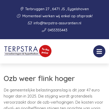
Terbruggen 27 , 6471 JS , Eygelshoven
Momenteel werken wij enkel op afspraak!
info@terpstra-assurantien.nl
0455355443
Ozb weer flink hoger
De gemeentelijke belastingaanslag is dit jaar 47 euro
hoger dan in 2025. Die stijging wordt grotendeels
veroorzaakt door de ozb-verhogingen. De kosten voor
afval- en rioolheffingen stijgen ten opzichte van vorig