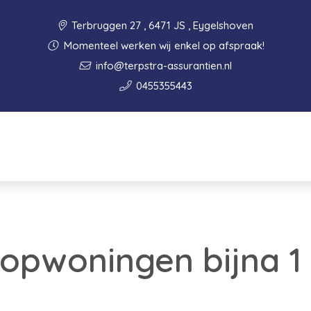
Terbruggen 27 , 6471 JS , Eygelshoven
Momenteel werken wij enkel op afspraak!
info@terpstra-assurantien.nl
0455355443
oopwoningen bijna 1