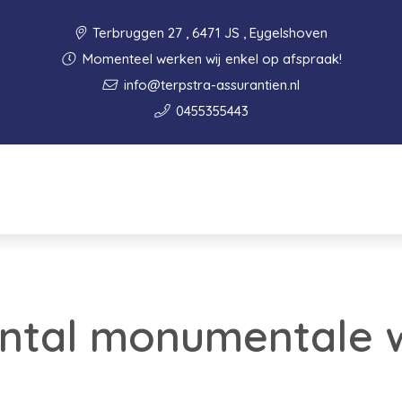
Terbruggen 27 , 6471 JS , Eygelshoven
Momenteel werken wij enkel op afspraak!
info@terpstra-assurantien.nl
0455355443
ntal monumentale 