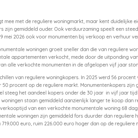
mee met de reguliere woningmarkt, maar kent duidelijke 
s zijn gemiddeld ouder. Ook verduurzaming speelt een steed
29 mei 2026 ook voor monumenten bij verkoop en verhuur ver
numentale woningen groeit sneller dan die van reguliere won
ale appartementen verkocht, mede door de uitponding van
van alle verkochte monumenten in de afgelopen vijf jaar st
illen van reguliere woningkopers. In 2025 werd 56 procen
 50 procent op de reguliere markt. Monumentenkopers zijn 
el steeg het aandeel kopers onder de 30 jaar in vijf jaar tij
woningen staan gemiddeld aanzienlijk langer te koop dan reg
verkooptijd van een verkochte monumentale woning 68 dag
ntale woningen zijn gemiddeld fors duurder dan reguliere h
 719.000 euro, ruim 226.000 euro hoger dan op de reguliere 