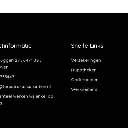
tinformatie
Snelle Links
uggen 27 , 6471 JS ,
Verzekeringen
oven
Hypotheken
355443
Ondernemer
@terpstra-assurantien.nl
Werknemers
teel werken wij enkel op
!