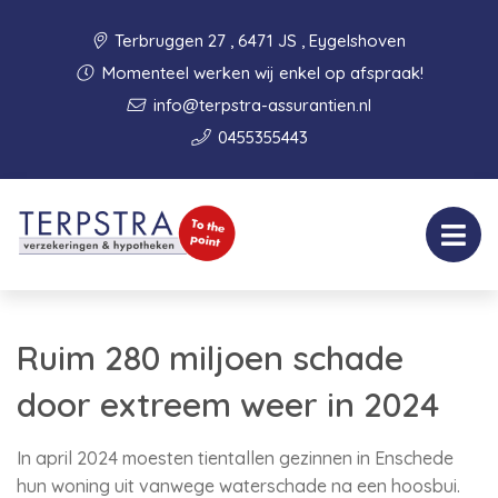
Terbruggen 27 , 6471 JS , Eygelshoven
Momenteel werken wij enkel op afspraak!
info@terpstra-assurantien.nl
0455355443
Ruim 280 miljoen schade
door extreem weer in 2024
In april 2024 moesten tientallen gezinnen in Enschede
hun woning uit vanwege waterschade na een hoosbui.