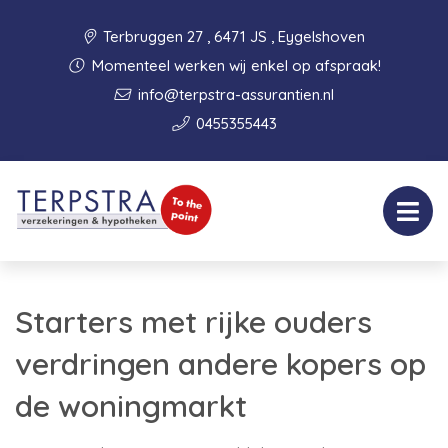
Terbruggen 27 , 6471 JS , Eygelshoven
Momenteel werken wij enkel op afspraak!
info@terpstra-assurantien.nl
0455355443
Starters met rijke ouders
verdringen andere kopers op
de woningmarkt