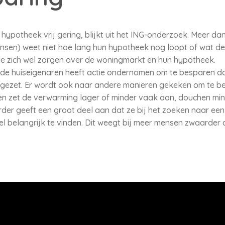
 hypotheek vrij gering, blijkt uit het ING-onderzoek. Meer da
nsen) weet niet hoe lang hun hypotheek nog loopt of wat de l
e zich wel zorgen over de woningmarkt en hun hypotheek.
de huiseigenaren heeft actie ondernomen om te besparen do
stgezet. Er wordt ook naar andere manieren gekeken om te b
n zet de verwarming lager of minder vaak aan, douchen mi
rder geeft een groot deel aan dat ze bij het zoeken naar ee
el belangrijk te vinden. Dit weegt bij meer mensen zwaarder 