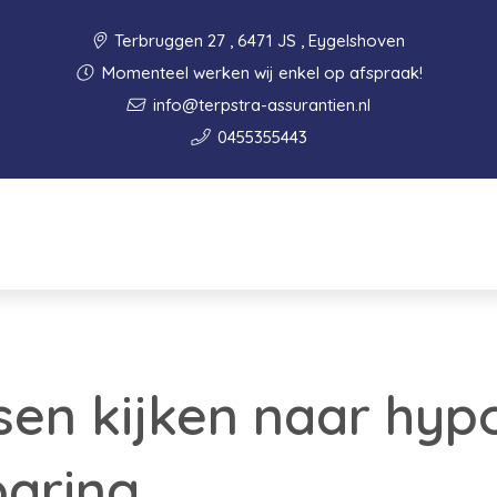
Terbruggen 27 , 6471 JS , Eygelshoven
Momenteel werken wij enkel op afspraak!
info@terpstra-assurantien.nl
0455355443
en kijken naar hyp
paring