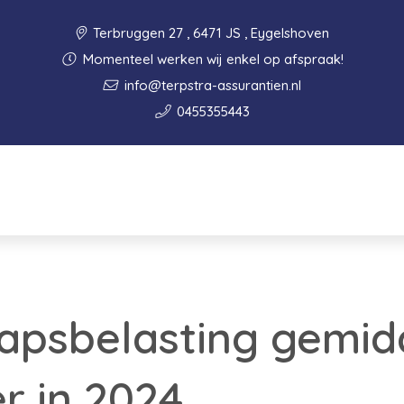
Terbruggen 27 , 6471 JS , Eygelshoven
Momenteel werken wij enkel op afspraak!
info@terpstra-assurantien.nl
0455355443
apsbelasting gemid
r in 2024