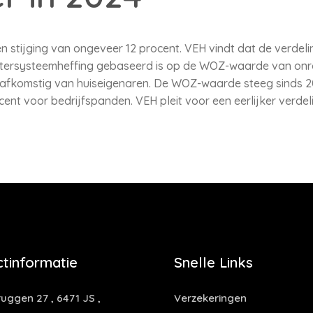
 stijging van ongeveer 12 procent. VEH vindt dat de verdel
atersysteemheffing gebaseerd is op de WOZ-waarde van onro
afkomstig van huiseigenaren. De WOZ-waarde steeg sinds 20
ent voor bedrijfspanden. VEH pleit voor een eerlijker verdeli
tinformatie
Snelle Links
uggen 27 , 6471 JS ,
Verzekeringen