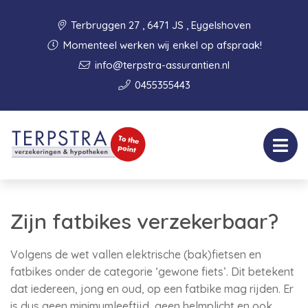
Terbruggen 27 , 6471 JS , Eygelshoven
Momenteel werken wij enkel op afspraak!
info@terpstra-assurantien.nl
0455355443
Zijn fatbikes verzekerbaar?
Volgens de wet vallen elektrische (bak)fietsen en
fatbikes onder de categorie ‘gewone fiets’. Dit betekent
dat iedereen, jong en oud, op een fatbike mag rijden. Er
is dus geen minimumleeftijd, geen helmplicht en ook